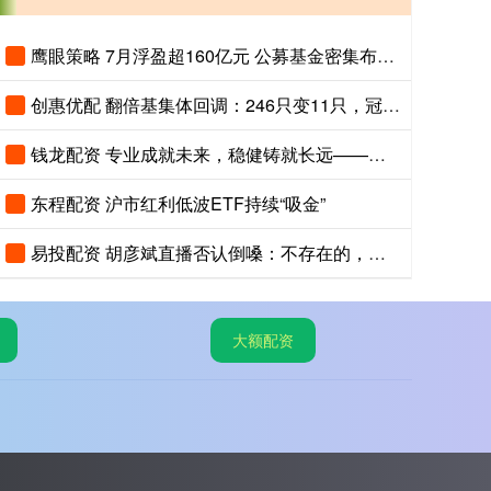
鹰眼策略 7月浮盈超160亿元 公募基金密集布局A股打新
创惠优配 翻倍基集体回调：246只变11只，冠军基回落超100个百分点
钱龙配资 专业成就未来，稳健铸就长远——博时基金年金业务高质量发展纪实
东程配资 沪市红利低波ETF持续“吸金”
易投配资 胡彦斌直播否认倒嗓：不存在的，大家听完就知道了
大额配资