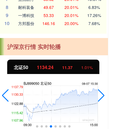
8
耐科装备
49.67
20.01%
6.83%
9
一博科技
53.33
20.01%
17.26%
10
方邦股份
146.16
20.00%
7.68%
沪深京行情 实时轮播
北证50
1134.24
创
11.37
1.01%