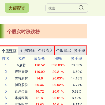
大额配资
个股实时涨跌榜
个股跌幅
个股流入
个股流出
换手率
个股涨幅
排名
名称
最新价
涨幅
换手率
1
N展芯
116.52
396.89%
79.39%
2
锐翔智能
110.02
20.21%
16.80%
3
志特新材
14.8
20.03%
14.18%
4
博腾股份
20.44
20.02%
14.77%
5
近岸蛋白
46.72
20.01%
5.62%
6
毕得医药
61.6
20.01%
6.12%
7
五洲医疗
83.62
20.01%
18.37%