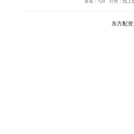
查看：
129
分类：
线上
东方配资
深证成指
14311.01
.68
1.02%
200.89
1