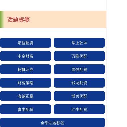
话题标签
宏益配资
掌上乾坤
中金财富
万隆优配
扬帆证券
国信配资
财富策略
钱龙配资
海越互赢
博兴优配
贵丰配资
红牛配资
全部话题标签