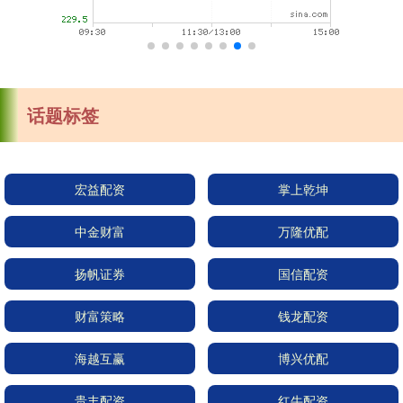
话题标签
宏益配资
掌上乾坤
中金财富
万隆优配
扬帆证券
国信配资
财富策略
钱龙配资
海越互赢
博兴优配
贵丰配资
红牛配资