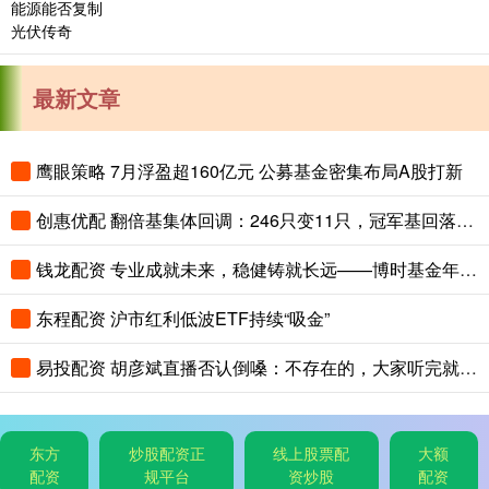
最新文章
鹰眼策略 7月浮盈超160亿元 公募基金密集布局A股打新
创惠优配 翻倍基集体回调：246只变11只，冠军基回落超100个百分点
钱龙配资 专业成就未来，稳健铸就长远——博时基金年金业务高质量发展纪实
东程配资 沪市红利低波ETF持续“吸金”
易投配资 胡彦斌直播否认倒嗓：不存在的，大家听完就知道了
东方
炒股配资正
线上股票配
大额
配资
规平台
资炒股
配资