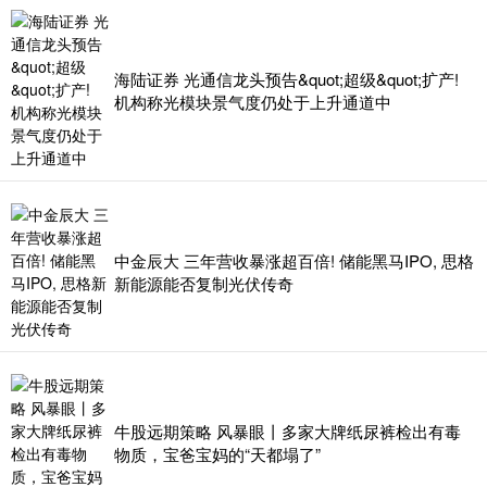
海陆证券 光通信龙头预告&quot;超级&quot;扩产!
机构称光模块景气度仍处于上升通道中
中金辰大 三年营收暴涨超百倍! 储能黑马IPO, 思格
新能源能否复制光伏传奇
牛股远期策略 风暴眼丨多家大牌纸尿裤检出有毒
物质，宝爸宝妈的“天都塌了”