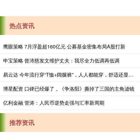
热点资讯
鹰眼策略 7月浮盈超160亿元 公募基金密集布局A股打新
申宝策略 曾沛慈发文维护丈夫：我尽全力低调再低调
易云达 今年流行穿“T恤+阔腿裤”，人人都能穿，舒适还显高！
博星配资 口碑已经爆了，《争洛阳》撕掉了三国的主角滤镜
亿利金融 管涛：人民币逆势走强与汇率新周期
推荐资讯