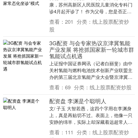
康，苏州高新区人民医院儿童消化专科门
诊4月起开诊了！ 作为父母，您是否正在
为孩子的这些问题而焦虑？ 宝宝一吃东西
查看：
201
分类：
线上股票配资炒
就喊肚子....
股
3G配资 与会专家热议京津冀氢能
产业发展 将抢抓国家新一轮城市群
氢能试点机遇
上证报中国证券网讯（记者白丽斐）由中
关村氢能与燃料电池技术创新产业联盟主
办的第三届北京氢能产业大会暨京津冀氢
能产业发展峰会24日在北京举办。与会专
查看：
69
分类：
线上股票配资炒股
家表示，202....
配资盘 李渊是个聪明人
文/ 子玉 大智若愚，这四个字用在李渊身
上，真是再贴切不过。表面上，他像一只
安静的绵羊，实际上却深藏着远超常人的
谋略与耐心。正是这位绵羊父亲，在一群
查看：
111
分类：
线上股票配资炒
虎狼般的儿子....