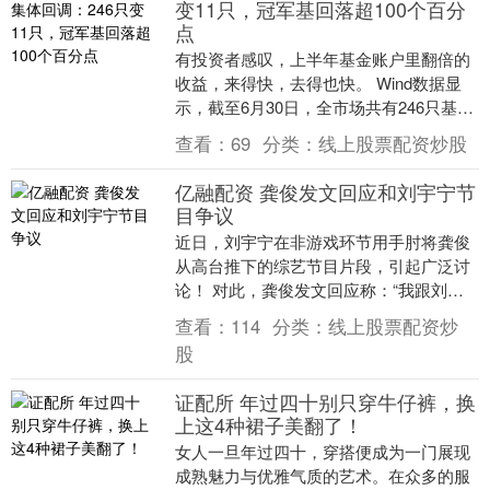
变11只，冠军基回落超100个百分
点
有投资者感叹，上半年基金账户里翻倍的
收益，来得快，去得也快。 Wind数据显
示，截至6月30日，全市场共有246只基金
净值增长率超过100%，创公募基金半年
查看：
69
分类：
线上股票配资炒股
度“....
亿融配资 龚俊发文回应和刘宇宁节
目争议
近日，刘宇宁在非游戏环节用手肘将龚俊
从高台推下的综艺节目片段，引起广泛讨
论！ 对此，龚俊发文回应称：“我跟刘哥
的私下关系非常好，都是好朋友，很好的
查看：
114
分类：
线上股票配资炒
好朋友。” 1....
股
证配所 年过四十别只穿牛仔裤，换
上这4种裙子美翻了！
女人一旦年过四十，穿搭便成为一门展现
成熟魅力与优雅气质的艺术。在众多的服