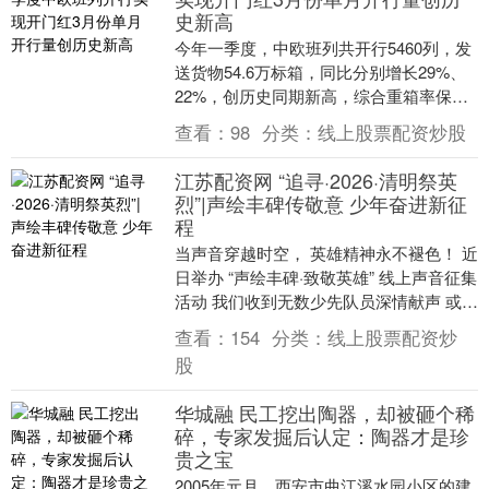
史新高
今年一季度，中欧班列共开行5460列，发
送货物54.6万标箱，同比分别增长29%、
22%，创历史同期新高，综合重箱率保持
100%，实现“十五五”开局之年首季开门....
查看：
98
分类：
线上股票配资炒股
江苏配资网 “追寻·2026·清明祭英
烈”|声绘丰碑传敬意 少年奋进新征
程
当声音穿越时空， 英雄精神永不褪色！ 近
日举办 “声绘丰碑·致敬英雄” 线上声音征集
活动 我们收到无数少先队员深情献声 或激
昂、或温润 每一帧声波都镌刻着对先烈....
查看：
154
分类：
线上股票配资炒
股
华城融 民工挖出陶器，却被砸个稀
碎，专家发掘后认定：陶器才是珍
贵之宝
2005年元月，西安市曲江溪水园小区的建