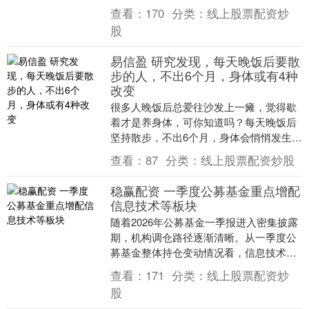
2025年度和2026年一季度财务决算....
查看：
170
分类：
线上股票配资炒
股
易信盈 研究发现，每天晚饭后要散
步的人，不出6个月，身体或有4种
改变
很多人晚饭后总爱往沙发上一瘫，觉得歇
着才是养身体，可你知道吗？每天晚饭后
坚持散步，不出6个月，身体会悄悄发生4
种惊喜改变，这可不是空穴来风，是多项
查看：
87
分类：
线上股票配资炒股
研究证实的事实....
稳赢配资 一季度公募基金重点增配
信息技术等板块
随着2026年公募基金一季报进入密集披露
期，机构调仓路径逐渐清晰。从一季度公
募基金整体持仓变动情况看，信息技术、
高端工业及新材料板块成为资金流入的主
查看：
171
分类：
线上股票配资炒
要领域。 其....
股