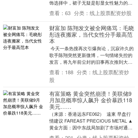
饰选择中，裙子无疑是彰显女性魅力的绝
佳单品。别再局限于牛仔裤的舒适与随
查看：
63
分类：
线上股票配资炒股
性，尝试以下这 4....
财富加 陈翔发文被全网痛骂：毛晓
彤连夜搬家，当代女性分手最高范
本
今天一条热搜再次引爆舆论，沉寂许久的
歌手陈翔突然更新微博，一句情绪失控的
发言，将九年前尘封的旧事再次推到大众
面前。他写下“收了钱骂我的臭垃圾们，慢
查看：
188
分类：
线上股票配资炒
慢来，人生都....
股
有富策略 黄金突然崩溃！美联储9
月加息概率惊人飙升 金价暴跌118
美元……
（来源：香港远东FE062） 遠東 早盘行
情建议 FAREAST PRECIOUS METAL ▲
黄金方面：因中东战局加剧了市场对通胀
反弹以及美联储或“更高更....
查看：
201
分类：
线上股票配资炒