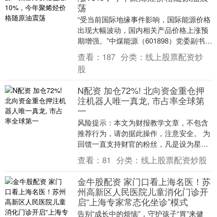
荡
“受当前国际地缘事件影响，国际能源价格
出现大幅波动，国内相关产品价格上涨预
期增强。”中煤能源（601898）党委副书
记、执行董事、总裁高士岗在业绩说明会
查看：
187
分类：
线上股票配资炒
上表示，....
股
N配资 加仓72%! 北向资金重仓押
注机器人唯一真龙, 市占率全球第
一
风险提示：本文为财报教学文章，不包含
推荐行为，请勿据此操作，注意安全。 为
回馈一直支持财官的粉丝，凡是设为星
标、点👍赞和❤️在看，并在留言区积极互
查看：
81
分类：
线上股票配资炒股
动，就有机会免....
金牛股配资 家门口看上海名医！苏
州高新区人民医院儿童消化门诊开
启“上海专家常态化坐诊”模式
告别“成长中的烦恼”，守护孩子“胃”来健