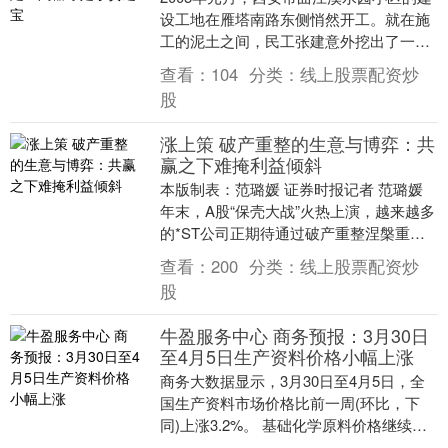
设工地在雁塔南路东侧悄然开工。就在施
工的泥土之间，民工张建意外挖出了一尊
色彩鲜艳、造型精美的人形陶器。没过多
查看：
104
分类：
线上股票配资炒
久，他便接连....
股
涨上策 破产重整的生意与博弈：共
赢之下难掩利益倾斜
本版制表：范璐媛 证券时报记者 范璐媛
年末，A股“保壳大战”火热上演，越来越多
的*ST公司正期待通过破产重整涅槃重
生。 2023年11月以来，上市公司密集公
查看：
200
分类：
线上股票配资炒
告....
股
牛盈服务中心 商务预报：3月30日
至4月5日生产资料价格小幅上涨
商务大数据显示，3月30日至4月5日，全
国生产资料市场价格比前一周(环比，下
同)上涨3.2%。 基础化学原料价格继续上
涨，其中硫酸、聚丙烯、甲醇分别上涨