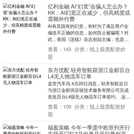
亿利金融 AI“幻觉”会骗人怎么办？
KK：AI幻觉正在减少，但高精度或
需额外付费
AI有其固有的幻觉，有时为了满足用户会
编造不正确的信息，如何防止被骗呢？对
此，美国《连线》杂志创始主编，也是
《KK三部曲》：《失控》、《科技想要什
查看：
143
分类：
线上股票配资炒
么》和《必然》....
股
东方优配 轻舟智航获浙江金邮百台
L4无人物流车订单
盖世汽车讯 4月20日消息，轻舟智航近日
与浙江金邮供应链技术服务有限公司完成
首批百台L4级无人物流车订单签约。 这批
车辆将于2026年上半年正式交付。目前，
查看：
109
分类：
线上股票配资炒
轻舟....
股
福盈策略 今年一季度中欧班列开行
实现开门红3月份单月开行量创历