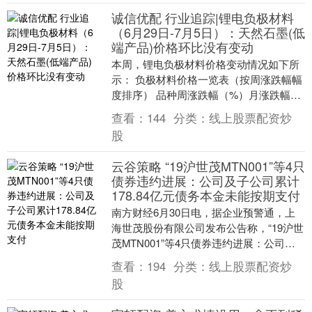
诚信优配 行业追踪|锂电负极材料
（6月29日-7月5日）：天然石墨(低
端产品)价格环比没有变动
本周，锂电负极材料价格变动情况如下所
示： 负极材料价格一览表（按周涨跌幅幅
度排序） 品种周涨跌幅（%）月涨跌幅
（%）日期价格/数量单位天然石墨(低端产
查看：
144
分类：
线上股票配资炒
品)0.0....
股
云谷策略 “19沪世茂MTN001”等4只
债券违约进展：公司及子公司累计
178.84亿元债务本金未能按期支付
南方财经6月30日电，据企业预警通，上
海世茂股份有限公司发布公告称，“19沪世
茂MTN001”等4只债券违约进展：公司及
子公司公开市场本月新增7.38亿元未能
查看：
194
分类：
线上股票配资炒
按....
股