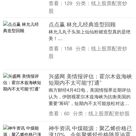
查看：
129
分类：
线上股票配资炒
24.5....
股
点点赢 林允儿经典造型回顾
林允儿丸子头加上仙仙粉裙造型真的是绝
美！....
查看：
158
分类：
线上股票配资炒
股
兴盛网 美情报评估：霍尔木兹海峡
短期内不太可能“打通”
南方财经4月4日电，美国情报界近期评估
认为，伊朗视霍尔木兹海峡为抗衡美国的
重要“筹码”，短期内不太可能放松对这一
能源航运要道的控制。分析认为，美国目
查看：
60
分类：
线上股票配资炒股
前陷入多重困....
神牛资讯 中煤能源：聚乙烯价格已
涨10%，今年聚烯烃价格随原油震