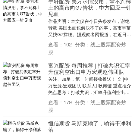
宇轩配资 美方求情没用，拿不到稀
土的高市向G7告状，中方回应一针
见血
作品声明：本文仅在今日头条发布，谢绝
转载 美国出面也解决不了的事，高市早苗
又找G7撑腰。据观察者网报道，在近日法
国举办的G7峰会上，高市早苗在领导人会
查看：
102
分类：
线上股票配资炒
议期间声称....
股
富兴配资 每周推荐 | 打破共识汇率
升值利空出口申万宏观赵伟团队
关注、加星，第一时间接收推送！ 文 |申
万宏源·宏观团队 联系人| 耿佩璇 重点推介
热点思考：打破共识，汇率升值利空出
口？ 1. 一问：汇率升值利空出口的三个....
查看：
179
分类：
线上股票配资炒
股
恒信期货 马斯克输了，输得干净利
落