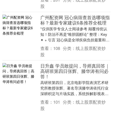
股
广州配资网 冠心病筛查首选哪项指
标？最新专家建议6条推荐全梳理
*仅供医学专业人士阅读参考 颠覆传统认
知！防治不再是“唯胆固醇论” 整理：Key
✦ + 引言 冠心病是全球疾病负担最重和导
致死亡的主要原因之一。尽管在积极降
查看：
108
分类：
线上股票配资炒
脂....
股
日升鑫 学员敢提问，导师真回答｜
高研班第四日张辉、滕华涛有问必
答！
高研班第四日，北京电影学院表演艺术研
究所教授张辉、著名导演滕华涛依托行业
深耕积淀与片场实践，系统拆解影视表
演、导演的常见认知误区与实操难点。本
查看：
101
分类：
线上股票配资炒
期高研班学员组成多....
股