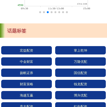
话题标签
宏益配资
掌上乾坤
中金财富
万隆优配
扬帆证券
国信配资
财富策略
钱龙配资
海越互赢
博兴优配
贵丰配资
红牛配资