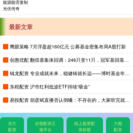
最新文章
鹰眼策略 7月浮盈超160亿元 公募基金密集布局A股打新
创惠优配 翻倍基集体回调：246只变11只，冠军基回落超100个百分点
钱龙配资 专业成就未来，稳健铸就长远——博时基金年金业务高质量发展纪实
东程配资 沪市红利低波ETF持续“吸金”
易投配资 胡彦斌直播否认倒嗓：不存在的，大家听完就知道了
东方
炒股配资正
线上股票配
大额
配资
规平台
资炒股
配资