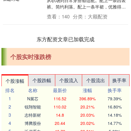
从职场到日常穿搭都适配。配上一条西装
裤。简约利落。配上一条半裙，优雅得
体，换成短裤穿搭，显高显瘦提气质。 在
查看：
140
分类：
大额配资
这春暖花开的季....
东方配资文章已加载完成
个股实时涨跌榜
个股跌幅
个股流入
个股流出
换手率
个股涨幅
排名
名称
最新价
涨幅
换手率
1
N展芯
116.52
396.89%
79.39%
2
锐翔智能
110.02
20.21%
16.80%
3
志特新材
14.8
20.03%
14.18%
4
博腾股份
20.44
20.02%
14.77%