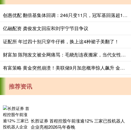
创惠优配 翻倍基集体回调：246只变11只，冠军基回落超100个百分点
亿融配资 龚俊发文回应和刘宇宁节目争议
证配所 年过四十别只穿牛仔裤，换上这4种裙子美翻了！
财富加 陈翔发文被全网痛骂：毛晓彤连夜搬家，当代女性分手最高范本
有富策略 黄金突然崩溃！美联储9月加息概率惊人飙升 金价暴跌118美元……
推荐资讯
长胜证券 首程控股午前涨逾12% 三家已投机器人
企业亮相2026马年春晚