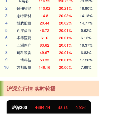
1
N展芯
116.52
396.89%
79.39%
2
锐翔智能
110.02
20.21%
16.80%
3
志特新材
14.8
20.03%
14.18%
4
博腾股份
20.44
20.02%
14.77%
5
近岸蛋白
46.72
20.01%
5.62%
6
毕得医药
61.6
20.01%
6.12%
7
五洲医疗
83.62
20.01%
18.37%
8
耐科装备
49.67
20.01%
6.83%
9
一博科技
53.33
20.01%
17.26%
10
方邦股份
146.16
20.00%
7.68%
沪深京行情 实时轮播
北证50
1134.24
创
11.37
1.01%