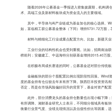
随着2026年公募基金一季报进入密集披露期，机构调仓
术、高端工业及新材料板块成为资金流入的主要领域。
其中，半导体与AI产业链成为基金加仓的核心选择。Wi
如，富临精工获公募基金整体（下同）增持5731.72万股，芯联
材料与精细化工行业成重点配置方向。比如，新疆天业获增持4
工业行业的结构性机会也受到重视。比如，招商南油获公募
榜前列；安徽建工、中远海特分别获基金增持2015.40万股、1
在积极布局成长赛道的同时，公募基金还对部分传统板
金融板块的部分个股配置比例出现阶段性回落。Wind资
度的基金持有仓位较去年末有所下降。陕西巨丰投资资讯有
否定，而是在市场风险偏好回升的背景下，基金对资产配置
此外，部分消费龙头的基金持仓数量也出现小幅下降；部
深证成指
14311.01
.68
1.02%
200.89
1
有所调降。湘财基金研究人士表示，不同细分领域具有板块
衡量行业景气度、业绩兑现情况以及估值性价比等因素，适