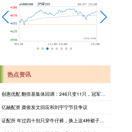
热点资讯
创惠优配 翻倍基集体回调：246只变11只，冠军基回落超100个百分点
亿融配资 龚俊发文回应和刘宇宁节目争议
证配所 年过四十别只穿牛仔裤，换上这4种裙子美翻了！