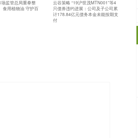
家市场监管总局重拳整
云谷策略 “19沪世茂MTN001”等4
、食用植物油 守护百
只债券违约进展：公司及子公司累
计178.84亿元债务本金未能按期支
付