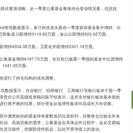
路径逐渐清晰。从一季度公募基金整体持仓变动情况看，信息技
nd资讯数据显示，多只科技龙头股在一季度获得基金集中增持。比
集成-U获增持3119.80万股，金山云获增持922.62万股。
334.38万股，卫星化学获增持2301.18万股。
基金增持6187.70万股，在目前已披露一季报的基金中位居增持
041.20万股。
块进行了持仓结构的优化调整。
讯数据显示，兴业银行、招商银行、工商银行等银行板块个股一季
限责任公司高级投资顾问陈宇恒表示，这并非对银行板块基本面的
进行再平衡的结果，部分资金从低弹性板块向高成长方向切换。
分酒类标的的基金持有家数虽仍位居前列，但整体仓位较去年末
沪深300
4694.44
.42%
43.13
0.93%
轮动、高低切换的需求，公募基金在具体运作过程中，会从交易端
当灵活操作，把握阶段性机会，以此平滑净值上的波动。