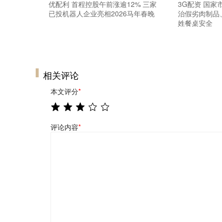
优配利 首程控股午前涨逾12% 三家
3G配资 国
已投机器人企业亮相2026马年春晚
治假劣肉制品
姓餐桌安全
相关评论
本文评分
*
评论内容
*