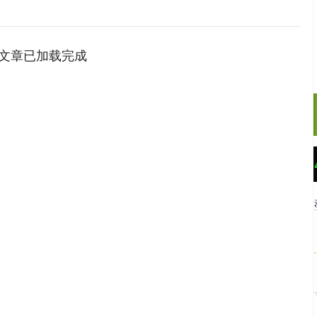
文章已加载完成
沪深300
4641.28
.31%
-16.88
-0.36%