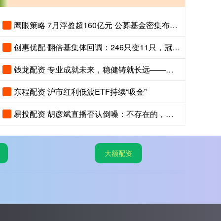
鹰眼策略 7月浮盈超160亿元 公募基金密集布局A股打新
创惠优配 翻倍基集体回调：246只变11只，冠军基回落超100个百分点
钱龙配资 专业成就未来，稳健铸就长远——博时基金年金业务高质量发展纪实
东程配资 沪市红利低波ETF持续“吸金”
易投配资 胡彦斌直播否认倒嗓：不存在的，大家听完就知道了
大额配资