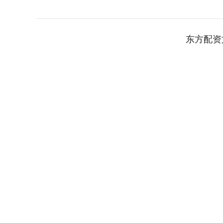
东方配资
深证成指
14101.06
95
0.15%
-43.15
-0