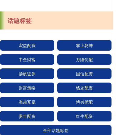
话题标签
宏益配资
掌上乾坤
中金财富
万隆优配
扬帆证券
国信配资
财富策略
钱龙配资
海越互赢
博兴优配
贵丰配资
红牛配资
全部话题标签