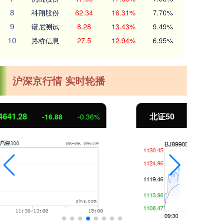
8
科翔股份
62.34
16.31%
7.70%
9
谱尼测试
8.28
13.43%
9.49%
10
路桥信息
27.5
12.94%
6.95%
沪深京行情 实时轮播
北证50
1122.15
创业
2.69
0.24%