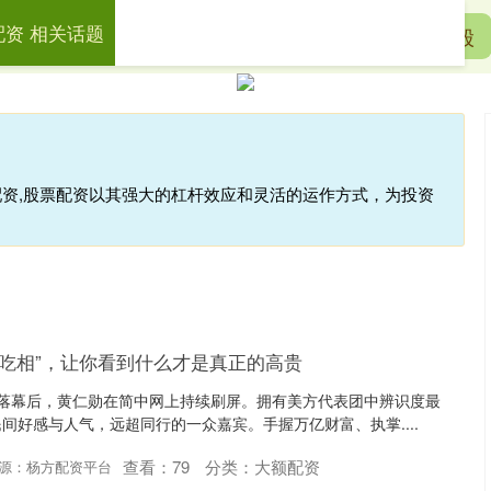
配资 相关话题
方配资
炒股配资正规平台
线上股票配资炒股
配资,股票配资以其强大的杠杆效应和灵活的运作方式，为投资
“吃相”，让你看到什么才是真正的高贵
程落幕后，黄仁勋在简中网上持续刷屏。拥有美方代表团中辨识度最
间好感与人气，远超同行的一众嘉宾。手握万亿财富、执掌....
查看：
79
分类：
大额配资
源：杨方配资平台