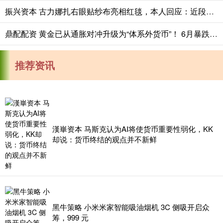
振兴资本 古力娜扎右眼贴纱布亮相红毯，本人回应：近段时间工作强度太大，免疫力下降，眼睛里长了东西
鼎配配资 黄金已从通胀对冲升级为“体系外货币”！ 6月暴跌12%后3983成中期观察位
推荐资讯
漢崋资本 马斯克认为AI将使货币重要性弱化，KK
却说：货币终结的观点并不新鲜
黑牛策略 小米米家智能吸油烟机 3C 侧吸开启众
筹，999 元