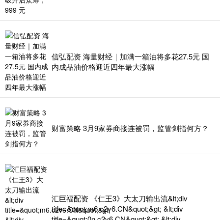
信弘配资 海量财经｜加满一箱油将多花27.5元 国
内成品油价格迎近四年最大涨幅
财富策略 3月9家券商接连被罚，监管剑指何方？
汇巨福配资 《仁王3》大太刀输出流&lt;div
title=&quot;m6.c2v6.CN&quot;&gt; &lt;div
title=&quot;0n.c2v6.CN&quot;&gt; &lt;div