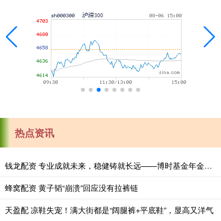
热点资讯
钱龙配资 专业成就未来，稳健铸就长远——博时基金年金业务高质量发展纪实
蜂窝配资 黄子韬“崩溃”回应没有拉裤链
天盈配 凉鞋失宠！满大街都是“阔腿裤+平底鞋”，显高又洋气