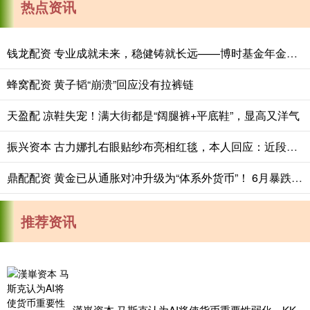
热点资讯
钱龙配资 专业成就未来，稳健铸就长远——博时基金年金业务高质量发展纪实
蜂窝配资 黄子韬“崩溃”回应没有拉裤链
天盈配 凉鞋失宠！满大街都是“阔腿裤+平底鞋”，显高又洋气
振兴资本 古力娜扎右眼贴纱布亮相红毯，本人回应：近段时间工作强度太大，免疫力下降，眼睛里长了东西
鼎配配资 黄金已从通胀对冲升级为“体系外货币”！ 6月暴跌12%后3983成中期观察位
推荐资讯
漢崋资本 马斯克认为AI将使货币重要性弱化，KK