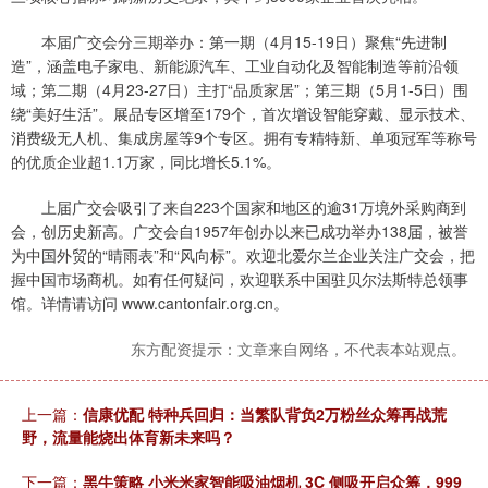
本届广交会分三期举办：第一期（4月15-19日）聚焦“先进制
造”，涵盖电子家电、新能源汽车、工业自动化及智能制造等前沿领
域；第二期（4月23-27日）主打“品质家居”；第三期（5月1-5日）围
绕“美好生活”。展品专区增至179个，首次增设智能穿戴、显示技术、
消费级无人机、集成房屋等9个专区。拥有专精特新、单项冠军等称号
的优质企业超1.1万家，同比增长5.1%。
上届广交会吸引了来自223个国家和地区的逾31万境外采购商到
会，创历史新高。广交会自1957年创办以来已成功举办138届，被誉
为中国外贸的“晴雨表”和“风向标”。欢迎北爱尔兰企业关注广交会，把
握中国市场商机。如有任何疑问，欢迎联系中国驻贝尔法斯特总领事
馆。详情请访问 www.cantonfair.org.cn。
东方配资提示：文章来自网络，不代表本站观点。
上一篇：
信康优配 特种兵回归：当繁队背负2万粉丝众筹再战荒
野，流量能烧出体育新未来吗？
下一篇：
黑牛策略 小米米家智能吸油烟机 3C 侧吸开启众筹，999