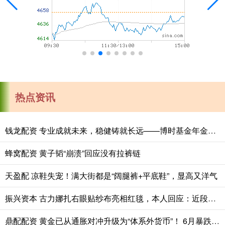
热点资讯
钱龙配资 专业成就未来，稳健铸就长远——博时基金年金业务高质量发展纪实
蜂窝配资 黄子韬“崩溃”回应没有拉裤链
天盈配 凉鞋失宠！满大街都是“阔腿裤+平底鞋”，显高又洋气
振兴资本 古力娜扎右眼贴纱布亮相红毯，本人回应：近段时间工作强度太大，免疫力下降，眼睛里长了东西
鼎配配资 黄金已从通胀对冲升级为“体系外货币”！ 6月暴跌12%后3983成中期观察位