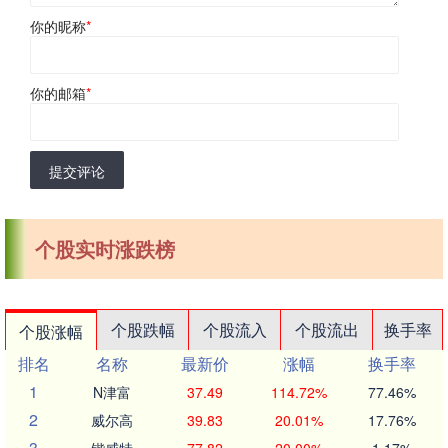
你的昵称
*
你的邮箱
*
提交评论
个股实时涨跌榜
个股跌幅
个股流入
个股流出
换手率
个股涨幅
排名
名称
最新价
涨幅
换手率
1
N津富
37.49
114.72%
77.46%
2
威尔高
39.83
20.01%
17.76%
3
锴威特
77.82
20.00%
1.17%